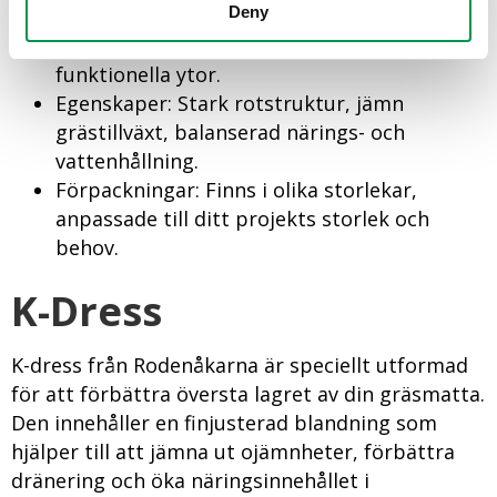
Deny
Användningsområden: Nyanläggning och
underhåll av gräsmattor, från dekorativa till
funktionella ytor.
Egenskaper: Stark rotstruktur, jämn
grästillväxt, balanserad närings- och
vattenhållning.
Förpackningar: Finns i olika storlekar,
anpassade till ditt projekts storlek och
behov.
K-Dress
K-dress från Rodenåkarna är speciellt utformad
för att förbättra översta lagret av din gräsmatta.
Den innehåller en finjusterad blandning som
hjälper till att jämna ut ojämnheter, förbättra
dränering och öka näringsinnehållet i