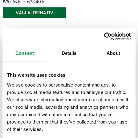
570,06
kr
–
633,40
kr
VÄLJ ALTERNATIV
Rodenåkarna erbjuder en omfattande kollektion
Consent
Details
About
av gräsmattejordar från Hasselfors Garden,
perfekt för varierande behov vid anläggning och
This website uses cookies
underhåll av gräsmattor. Från ogödslade
basjordar till näringsrika premiumblandningar,
We use cookies to personalise content and ads, to
vår gräsmattejord garanterar optimal tillväxt
provide social media features and to analyse our traffic.
We also share information about your use of our site with
och vitalitet för din gräsmatta. Varje jordtyp är
our social media, advertising and analytics partners who
noggrant sammansatt för att erbjuda den rätta
may combine it with other information that you’ve
balansen av näringsämnen och struktur, vilket
provided to them or that they’ve collected from your use
säkerställer en tålig och frodig gräsmatta.
of their services.
Upptäck våra mångsidiga gräsmattejordar för