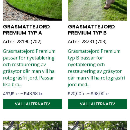
GRÄSMATTEJORD
GRÄSMATTEJORD
PREMIUM TYP A
PREMIUM TYP B
Artnr: 28190 (702)
Artnr: 28231 (703)
Gräsmattejord Premium
Gräsmattejord Premium
passar för nyetablering
typ B passar för
och restaurering av
nyetablering och
gräsytor där man vill ha
restaurering av gräsytor
rotogräsfri jord. Passar
där man vill ha rotogräsfri
lika bra...
jord med...
457,15
kr
–
548,58
kr
520,00
kr
–
598,00
kr
VÄLJ ALTERNATIV
VÄLJ ALTERNATIV