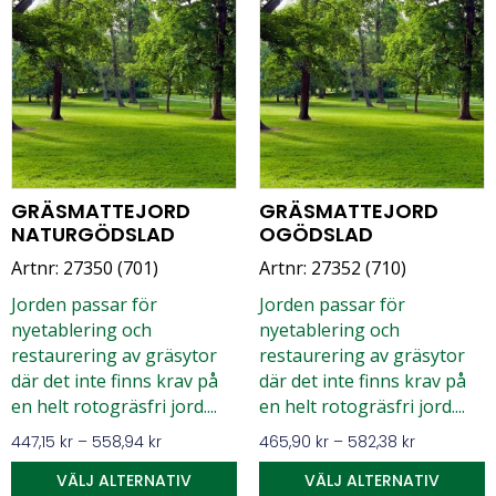
GRÄSMATTEJORD
GRÄSMATTEJORD
NATURGÖDSLAD
OGÖDSLAD
Artnr: 27350 (701)
Artnr: 27352 (710)
Jorden passar för
Jorden passar för
nyetablering och
nyetablering och
restaurering av gräsytor
restaurering av gräsytor
där det inte finns krav på
där det inte finns krav på
en helt rotogräsfri jord....
en helt rotogräsfri jord....
447,15
kr
–
558,94
kr
465,90
kr
–
582,38
kr
VÄLJ ALTERNATIV
VÄLJ ALTERNATIV