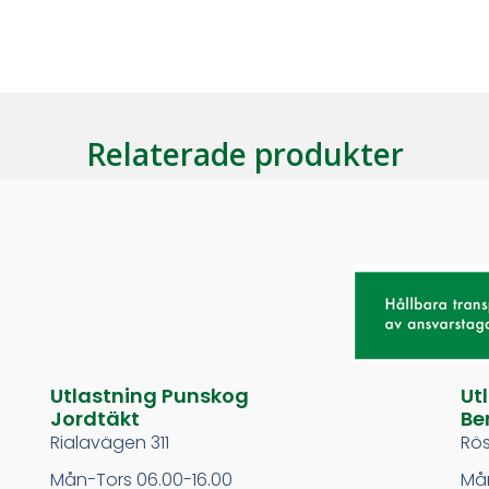
Relaterade produkter
Utlastning Punskog
Ut
Jordtäkt
Be
Rialavägen 311
Rö
Mån-Tors 06.00-16.00
Mån