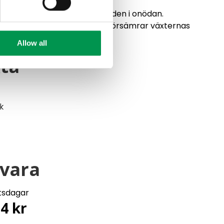
der växbädden eller växtjorden i onödan.
ens porositet markant och försämrar växternas
Allow all
ta
k
svara
etsdagar
54
kr