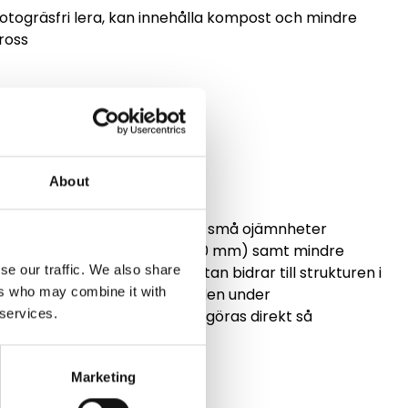
, rotogräsfri lera, kan innehålla kompost och mindre
ross
About
lad är en naturlig råvara där små ojämnheter
ehålla små stenar (upp till 20 mm) samt mindre
se our traffic. We also share
te produktens egenskaper utan bidrar till strukturen i
ers who may combine it with
ns i luften och sprids med vinden under
 services.
lätt att rensa bort och ska göras direkt så
blomma och börja fröa av sig.
Marketing