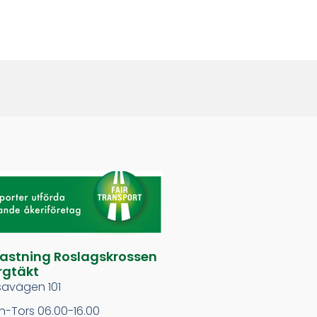
lastning Roslagskrossen
rgtäkt
savägen 101
-Tors 06.00-16.00