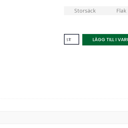
Storsäck
Flak
LÄGG TILL I VA
n