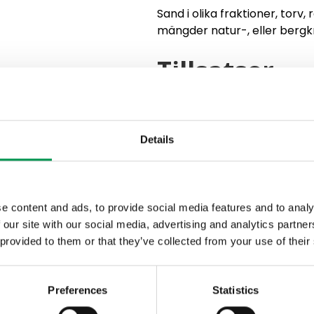
Sand i olika fraktioner, torv
mängder natur-, eller bergk
Tillsatser
NPK 11-5-18 mikro (kalk)
Övrigt
Details
Trädgårdsjord E mineralgöds
förekommer. Jorden kan inn
e content and ads, to provide social media features and to analy
träpinnar. Dessa påverkar in
 our site with our social media, advertising and analytics partn
jorden. Frö från fröogräs fin
 provided to them or that they’ve collected from your use of their
sommarhalvåret. Fröogräs är 
ogräsplantorna inte hinner 
Viktigt
Preferences
Statistics