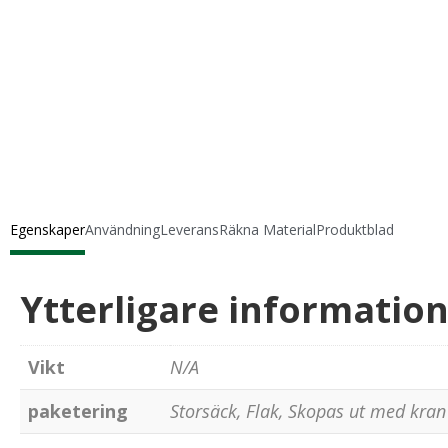
Egenskaper
Användning
Leverans
Räkna Material
Produktblad
Ytterligare informatio
Vikt
N/A
paketering
Storsäck, Flak, Skopas ut med kran