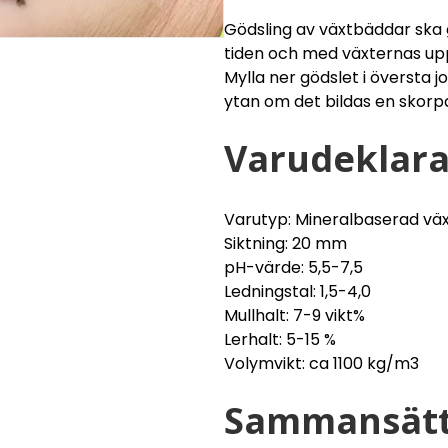
Gödsling av växtbäddar ska 
tiden och med växternas upp
Mylla ner gödslet i översta 
ytan om det bildas en skorpa
Varudeklara
Varutyp: Mineralbaserad väx
Siktning: 20 mm
pH-värde: 5,5-7,5
Ledningstal: 1,5-4,0
Mullhalt: 7-9 vikt%
Lerhalt: 5-15 %
Volymvikt: ca 1100 kg/m3
Sammansätt