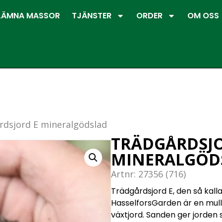
LÄMNA MASSOR
TJÄNSTER
ORDER
OM OSS
rdsjord E mineralgödslad
TRÄDGÅRDSJO
MINERALGÖD
Artnr: 27356 (716)
Trädgårdsjord E, den så kall
HasselforsGarden är en mullr
växtjord. Sanden ger jorden