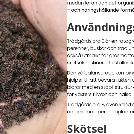
medan leran och det organis
– och näringshållande förm
Användning
Trädgårdsjord E är en rotogräs
perenner, buskar och träd un
också utmärkt för gräsmattor
skötselmaskiner inte ställer 
Den välbalanserade kombinat
hjälper till att bevara fuk
bidrar med en stabil struktu
för växters tillväxt och hälsa.
Trädgårdsjord E, även känd s
de berömda perennaplanteri
Skötsel