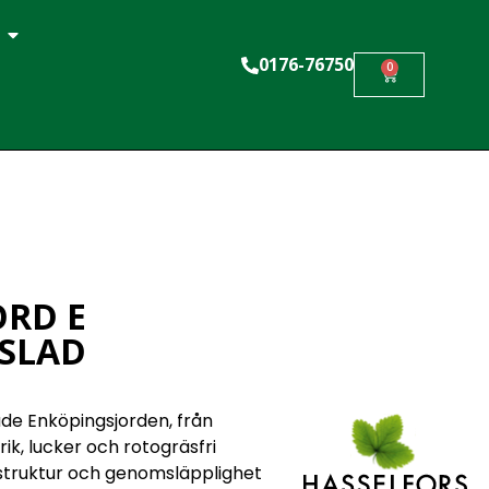
0176-76750
0
RD E
SLAD
ade Enköpingsjorden, från
ik, lucker och rotogräsfri
 struktur och genomsläpplighet