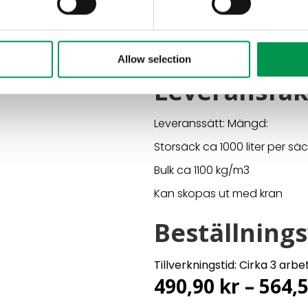
Kompaktera inte terassen un
Kompaktering påverkar jord
förmåga att etablera sig.
Allow selection
Leveransfak
Leveranssätt: Mängd:
Storsäck ca 1000 liter per säc
Bulk ca 1100 kg/m3
Kan skopas ut med kran
Beställning
Tillverkningstid: Cirka 3 arb
490,90
kr
–
564,