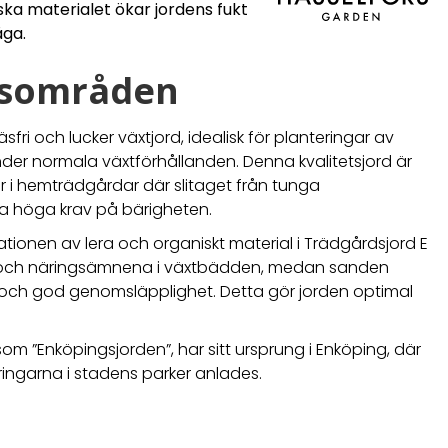
ka materialet ökar jordens fukt
åga.
sområden
fri och lucker växtjord, idealisk för planteringar av
der normala växtförhållanden. Denna kvalitetsjord är
 i hemträdgårdar där slitaget från tunga
lika höga krav på bärigheten.
ionen av lera och organiskt material i Trädgårdsjord E
ten och näringsämnena i växtbädden, medan sanden
r och god genomsläpplighet. Detta gör jorden optimal
om ”Enköpingsjorden”, har sitt ursprung i Enköping, där
ngarna i stadens parker anlades.