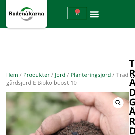
0
T
Hem
/
Produkter
/
Jord
/
Planteringsjord
/ Träd
gårdsjord E Biokolboost 10