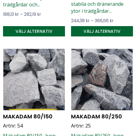
stabila och dränerande
trädgårdar och...
ytor i trädgårdar...
188,13
kr
–
282,19
kr
244,38
kr
–
366,56
kr
VÄLJ ALTERNATIV
VÄLJ ALTERNATIV
MAKADAM 80/150
MAKADAM 80/250
Artnr: 54
Artnr: 25
Makadam 80/150, även
Makadam 80/250, även