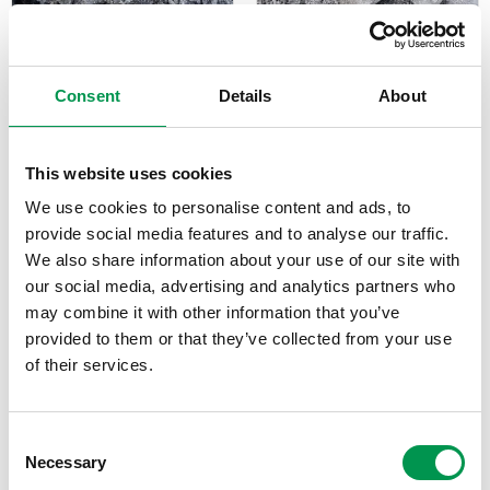
SAMKROSS 0/32
SAMKROSS 0/63
Consent
Details
About
Artnr: 4
Artnr: 3
Samkross 0/32 mm
Samkross 0/63 mm
används ofta för
används ofta för
This website uses cookies
grundarbeten,
grundarbeten,
We use cookies to personalise content and ads, to
vägbyggnad, och som
vägbyggnad, och som
provide social media features and to analyse our traffic.
fyllnadsmaterial under
förstärkningslager för
We also share information about your use of our site with
betongplattor. Dess
hus. Dess stabilitet och
our social media, advertising and analytics partners who
stabilitet och fraktion gör...
fraktion gör...
may combine it with other information that you’ve
151,88
kr
–
243,00
kr
146,88
kr
–
235,00
kr
provided to them or that they’ve collected from your use
of their services.
VÄLJ ALTERNATIV
VÄLJ ALTERNATIV
C
Necessary
o