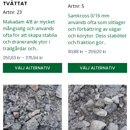
TVÄTTAT
Artnr: 5
Artnr: 23
Samkross 0/16 mm
Makadam 4/8 är mycket
används ofta som slitlager
mångsidig och används
och förbättring av vägar
ofta för att skapa stabila
och körytor. Dess stabilitet
och dränerande ytor i
och fraktion gör...
trädgårdar och...
161,88
kr
–
259,00
kr
250,63
kr
–
375,94
kr
VÄLJ ALTERNATIV
VÄLJ ALTERNATIV