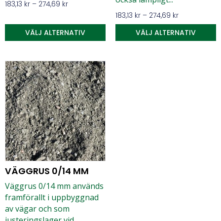
183,13
kr
–
274,69
kr
183,13
kr
–
274,69
kr
VÄLJ ALTERNATIV
VÄLJ ALTERNATIV
VÄGGRUS 0/14 MM
Väggrus 0/14 mm används
framförallt i uppbyggnad
av vägar och som
justeringslager vid