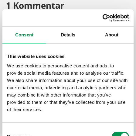
1 Kommentar
den 2024-01-23
En kommentarsförfattare
Consent
Details
About
kl 10:36
Hej, det här är en kommentar.
This website uses cookies
För att komma igång med granskning,
We use cookies to personalise content and ads, to
redigering och borttagning av
provide social media features and to analyse our traffic.
kommentarer, gå till vyn ”Kommentarer” i
We also share information about your use of our site with
adminpanelen.
our social media, advertising and analytics partners who
Kommentarsförfattares profilbilder
may combine it with other information that you’ve
kommer från
Gravatar
.
provided to them or that they’ve collected from your use
of their services.
C